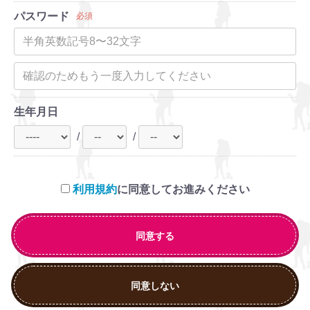
パスワード
必須
生年月日
/
/
利用規約
に同意してお進みください
同意する
同意しない